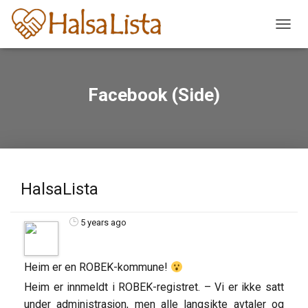
V
I
S
/
S
Facebook (Side)
K
J
U
L
N
A
V
HalsaLista
I
G
A
5 years ago
S
J
O
Heim er en ROBEK-kommune!
N
Heim er innmeldt i ROBEK-registret. – Vi er ikke satt
under administrasjon, men alle langsikte avtaler og